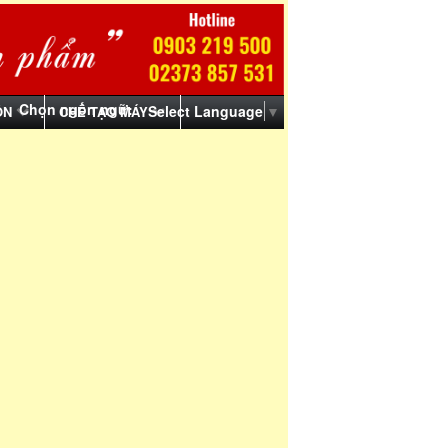
Chọn ngôn ngữ:
Select Language
▼
ỒN
CHẾ TẠO MÁY