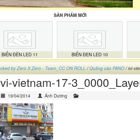
SẢN PHẨM MỚI
BIỂN ĐÈN LED 11
BIỂN ĐEN LED 10
cked by Zero X Zero - Team_CC ON ROLL
/
Quảng cáo PANO
/ ivi-v
ivi-vietnam-17-3_0000_Laye
19/04/2014
Ánh Dương