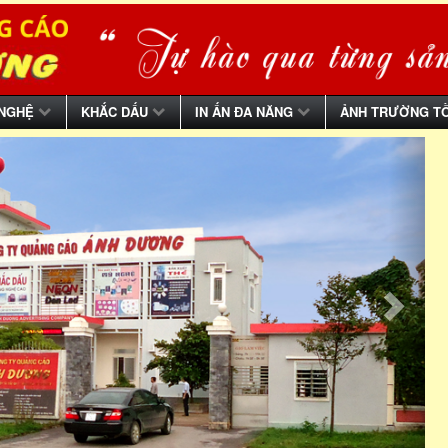
 NGHỆ
KHẮC DẤU
IN ẤN ĐA NĂNG
ẢNH TRƯỜNG T