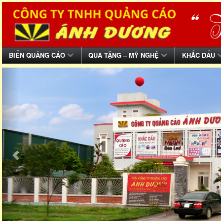
BIỂN QUẢNG CÁO
QUÀ TẶNG – MỸ NGHỆ
KHẮC DẤU