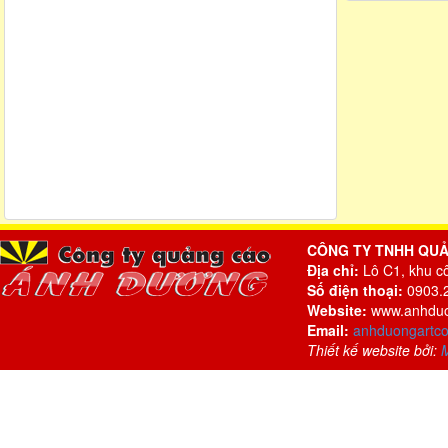
CÔNG TY TNHH QU
Địa chỉ:
Lô C1, khu c
Số điện thoại:
0903.2
Website:
www.anhduo
Email:
anhduongartc
Thiết kế website bởi: