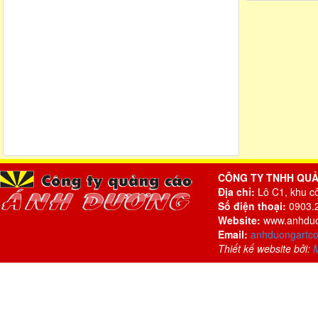
CÔNG TY TNHH QU
Địa chỉ:
Lô C1, khu c
Số điện thoại:
0903.2
Website:
www.anhduo
Email:
anhduongartc
Thiết kế website bởi: