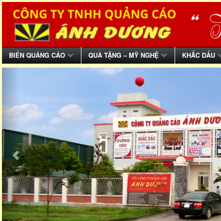
BIỂN QUẢNG CÁO
QUÀ TẶNG – MỸ NGHỆ
KHẮC DẤU