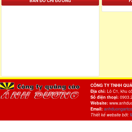
BẢN ĐỒ CHỈ ĐƯỜNG
F
CÔNG TY TNHH QU
Địa chỉ:
Lô C1, khu c
Số điện thoại:
0903.2
Website:
www.anhduo
Email:
anhduongartc
Thiết kế website bởi: