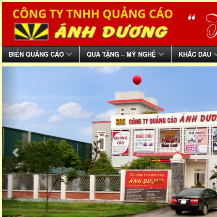
BIỂN QUẢNG CÁO
QUÀ TẶNG – MỸ NGHỆ
KHẮC DẤU