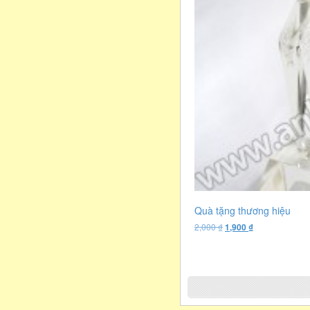
Quà tặng thương hiệu
Original
Current
2,000
₫
1,900
₫
price
price
was:
is:
2,000 ₫.
1,900 ₫.