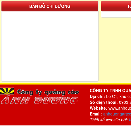
BẢN ĐỒ CHỈ ĐƯỜNG
F
CÔNG TY TNHH QU
Địa chỉ:
Lô C1, khu c
Số điện thoại:
0903.2
Website:
www.anhduo
Email:
anhduongartc
Thiết kế website bởi: