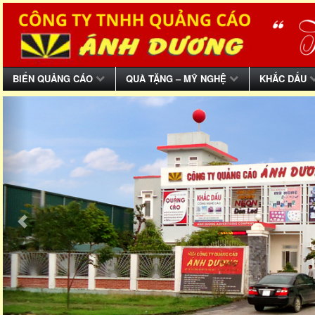
BIỂN QUẢNG CÁO
QUÀ TẶNG – MỸ NGHỆ
KHẮC DẤU