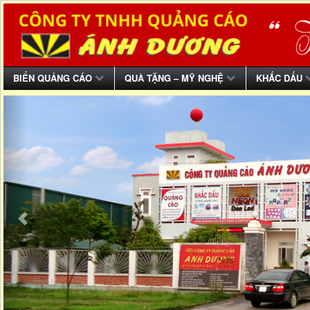
BIỂN QUẢNG CÁO
QUÀ TẶNG – MỸ NGHỆ
KHẮC DẤU