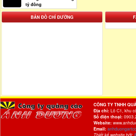
tỷ đồng
BẢN ĐỒ CHỈ ĐƯỜNG
F
CÔNG TY TNHH QU
Địa chỉ:
Lô C1, khu c
Số điện thoại:
0903.2
Website:
www.anhdu
Email:
anhduongartc
Thiết kế website bởi: