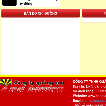
tỷ đồng
BẢN ĐỒ CHỈ ĐƯỜNG
F
CÔNG TY TNHH QU
Địa chỉ:
Lô C1, khu c
Số điện thoại:
0903.2
Website:
www.anhdu
Email:
anhduongartc
Thiết kế website bởi: