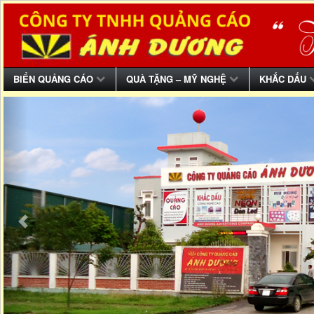
BIỂN QUẢNG CÁO
QUÀ TẶNG – MỸ NGHỆ
KHẮC DẤU