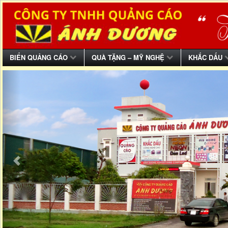
BIỂN QUẢNG CÁO
QUÀ TẶNG – MỸ NGHỆ
KHẮC DẤU