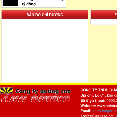
tỷ đồng
BẢN ĐỒ CHỈ ĐƯỜNG
F
CÔNG TY TNHH QU
Địa chỉ:
Lô C1, khu c
Số điện thoại:
0903.2
Website:
www.anhdu
Email:
anhduongartc
Thiết kế website bởi: