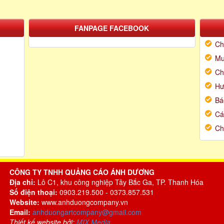
FANPAGE FACEBOOK
Ch
Mu
Ch
Hư
Bá
Cá
Ch
CÔNG TY TNHH QUẢNG CÁO ÁNH DƯƠNG
Địa chỉ:
Lô C1, khu công nghiệp Tây Bắc Ga, TP. Thanh Hóa
Số điện thoại:
0903.219.500 - 0373.857.531
Website:
www.anhduongcompany.vn
Email:
anhduongartcompany@gmail.com
Thiết kế website bởi:
MIX Media