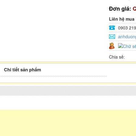
Đơn giá:
Q
Liên hệ mua
0903 219
anhduon
Chia sẻ:
Chi tiết sản phẩm