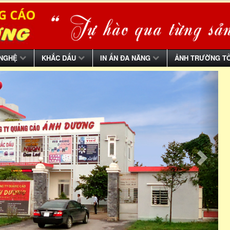
 NGHỆ
KHẮC DẤU
IN ẤN ĐA NĂNG
ẢNH TRƯỜNG T