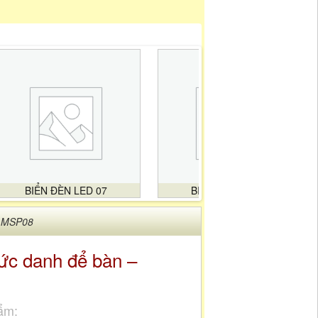
BIỂN ĐÈN LED 07
BIỂN ĐÈN LED 08
– MSP08
ức danh để bàn –
ẩm: