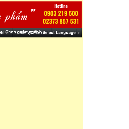
Chọn ngôn ngữ:
Select Language
▼
ỒN
CHẾ TẠO MÁY