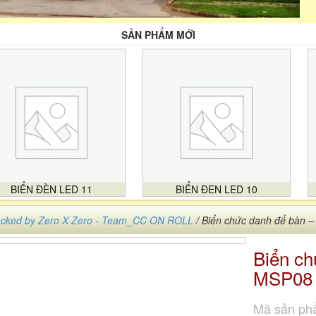
SẢN PHẨM MỚI
BIỂN ĐÈN LED 11
BIỂN ĐEN LED 10
cked by Zero X Zero - Team_CC ON ROLL
/ Biển chức danh để bàn 
Biển ch
MSP08
Mã sản ph