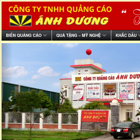
BIỂN QUẢNG CÁO
QUÀ TẶNG – MỸ NGHỆ
KHẮC DẤU