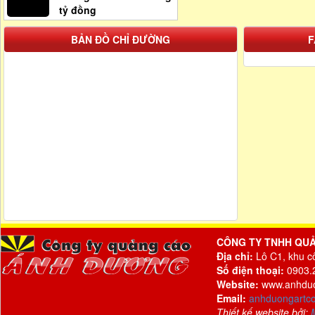
tỷ đồng
BẢN ĐỒ CHỈ ĐƯỜNG
F
CÔNG TY TNHH QU
Địa chỉ:
Lô C1, khu c
Số điện thoại:
0903.2
Website:
www.anhdu
Email:
anhduongartc
Thiết kế website bởi: