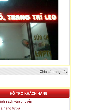
Chia sẻ trang này:
HỖ TRỢ KHÁCH HÀNG
ính sách vận chuyển
a hàng từ xa