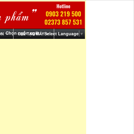
Chọn ngôn ngữ:
Select Language
▼
ỒN
CHẾ TẠO MÁY