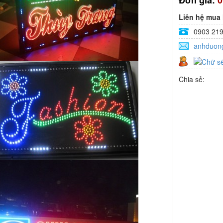
Đơn giá:
Liên hệ mua
0903 219
anhduon
Chia sẻ: