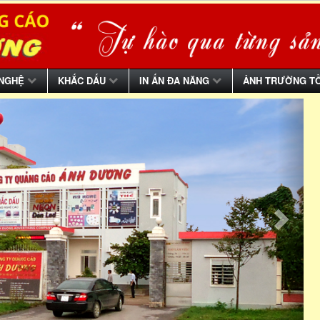
 NGHỆ
KHẮC DẤU
IN ẤN ĐA NĂNG
ẢNH TRƯỜNG T