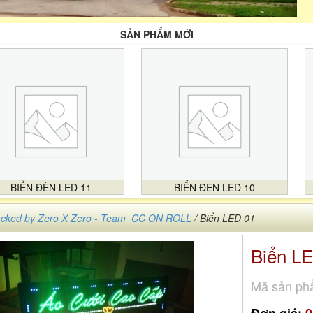
SẢN PHẨM MỚI
BIỂN ĐÈN LED 11
BIỂN ĐEN LED 10
cked by Zero X Zero - Team_CC ON ROLL
/ Biển LED 01
Biển L
Mã sản ph