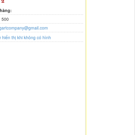
0
₫
 hàng:
 500
gartcompany@gmail.com