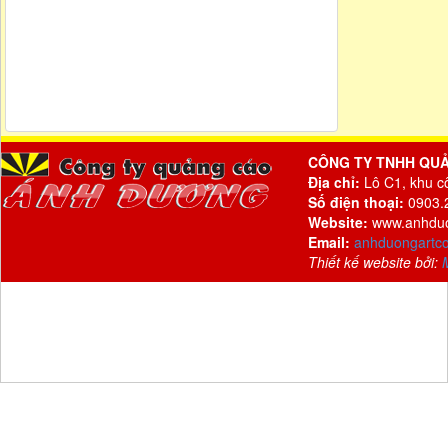
CÔNG TY TNHH QU
Địa chỉ:
Lô C1, khu c
Số điện thoại:
0903.2
Website:
www.anhdu
Email:
anhduongartc
Thiết kế website bởi: