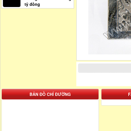
tỷ đồng
BẢN ĐỒ CHỈ ĐƯỜNG
F