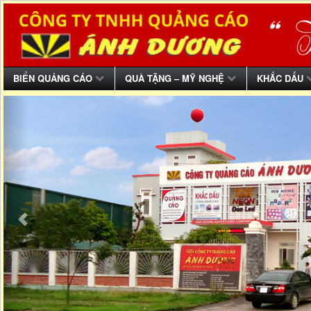
BIỂN QUẢNG CÁO
QUÀ TẶNG – MỸ NGHỆ
KHẮC DẤU