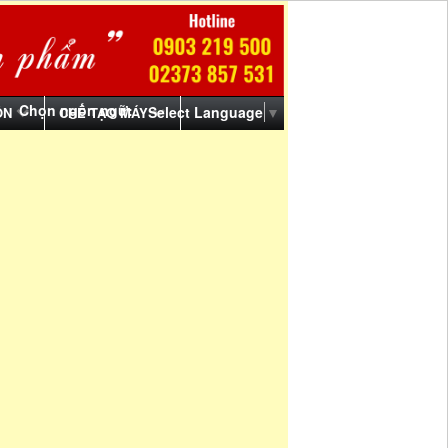
Chọn ngôn ngữ:
Select Language
▼
ỒN
CHẾ TẠO MÁY