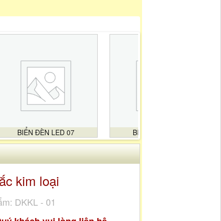
BIỂN ĐÈN LED 07
BIỂN ĐÈN LED 08
ắc kim loại
ẩm: DKKL - 01