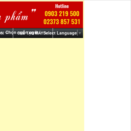
Chọn ngôn ngữ:
Select Language
▼
ỒN
CHẾ TẠO MÁY