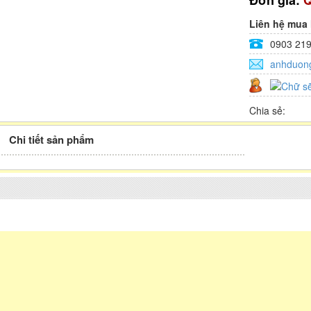
Đơn giá:
Q
Liên hệ mua
0903 219
anhduon
Chia sẻ:
Chi tiết sản phẩm