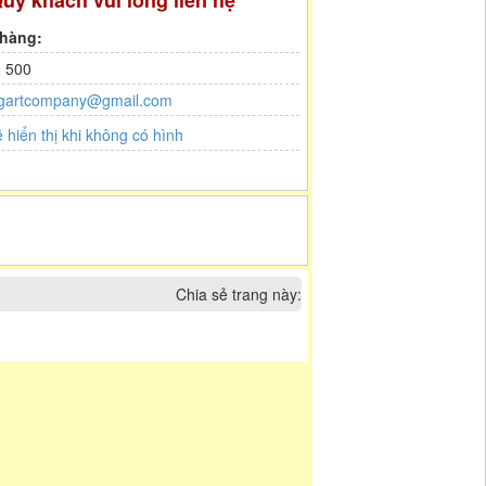
uý khách vui lòng liên hệ
 hàng:
 500
gartcompany@gmail.com
Chia sẻ trang này: