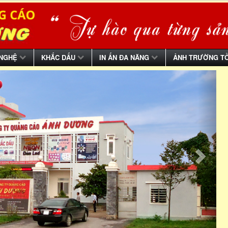
 NGHỆ
KHẮC DẤU
IN ẤN ĐA NĂNG
ẢNH TRƯỜNG T