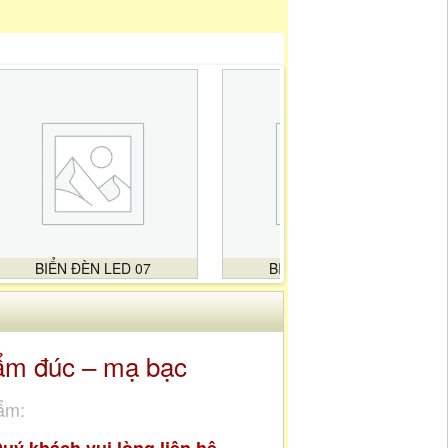
BIỂN ĐÈN LED 07
BIỂN ĐÈN LED 08
ẩm đúc – mạ bạc
ẩm: