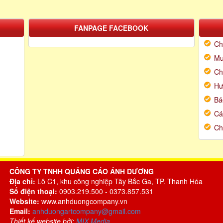
FANPAGE FACEBOOK
Ch
Mu
Ch
Hư
Bá
Cá
Ch
CÔNG TY TNHH QUẢNG CÁO ÁNH DƯƠNG
Địa chỉ:
Lô C1, khu công nghiệp Tây Bắc Ga, TP. Thanh Hóa
Số điện thoại:
0903.219.500 - 0373.857.531
Website:
www.anhduongcompany.vn
Email:
anhduongartcompany@gmail.com
Thiết kế website bởi:
MIX Media