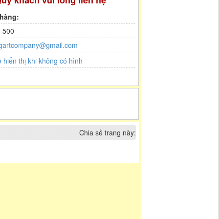
uý khách vui lòng liên hệ
 hàng:
 500
gartcompany@gmail.com
Chia sẻ trang này: