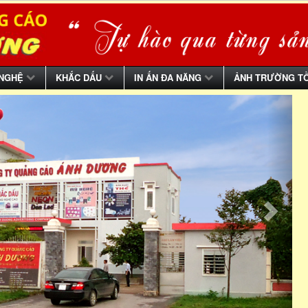
 NGHỆ
KHẮC DẤU
IN ẤN ĐA NĂNG
ẢNH TRƯỜNG T