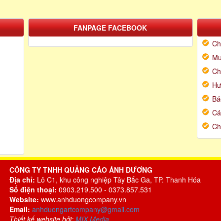
FANPAGE FACEBOOK
Ch
Mu
Ch
Hư
Bá
Cá
Ch
CÔNG TY TNHH QUẢNG CÁO ÁNH DƯƠNG
Địa chỉ:
Lô C1, khu công nghiệp Tây Bắc Ga, TP. Thanh Hóa
Số điện thoại:
0903.219.500 - 0373.857.531
Website:
www.anhduongcompany.vn
Email:
anhduongartcompany@gmail.com
Thiết kế website bởi:
MIX Media