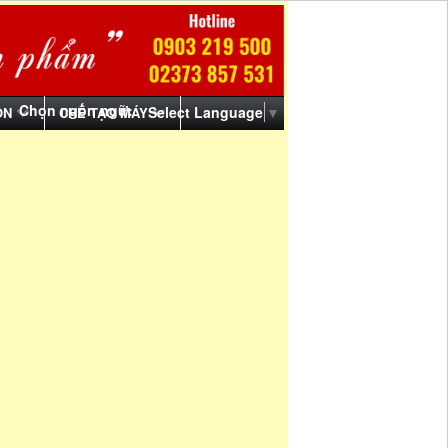
Chọn ngôn ngữ:
Select Language
▼
ỒN
CHẾ TẠO MÁY