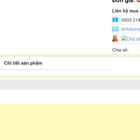
Đơn giá:
Q
Liên hệ mua
0903 219
anhduon
Chia sẻ:
Chi tiết sản phẩm