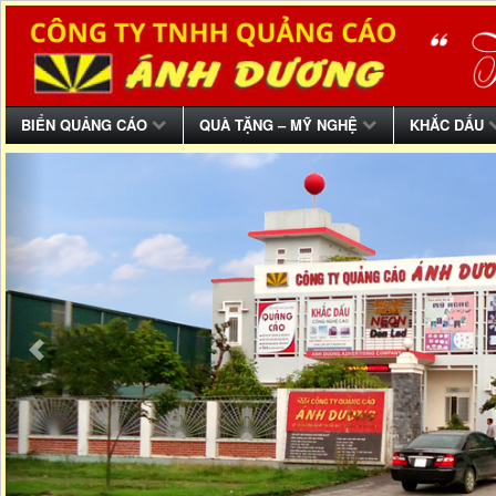
BIỂN QUẢNG CÁO
QUÀ TẶNG – MỸ NGHỆ
KHẮC DẤU