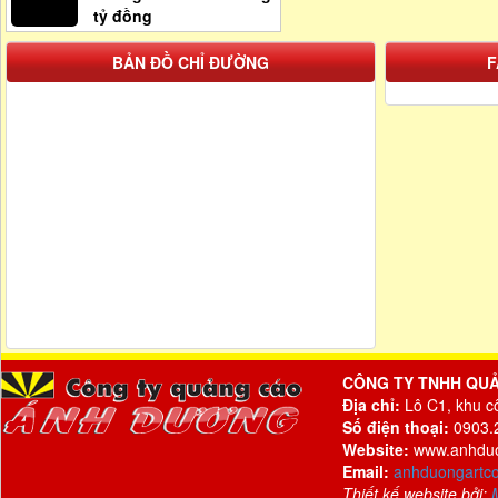
tỷ đồng
BẢN ĐỒ CHỈ ĐƯỜNG
F
CÔNG TY TNHH QU
Địa chỉ:
Lô C1, khu c
Số điện thoại:
0903.2
Website:
www.anhdu
Email:
anhduongartc
Thiết kế website bởi: