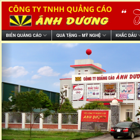
BIỂN QUẢNG CÁO
QUÀ TẶNG – MỸ NGHỆ
KHẮC DẤU