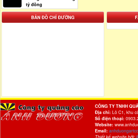
tỷ đồng
BẢN ĐỒ CHỈ ĐƯỜNG
F
CÔNG TY TNHH QU
Địa chỉ:
Lô C1, khu c
Số điện thoại:
0903.2
Website:
www.anhdu
Email:
anhduongartc
Thiết kế website bởi: