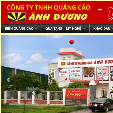
BIỂN QUẢNG CÁO
QUÀ TẶNG – MỸ NGHỆ
KHẮC DẤU