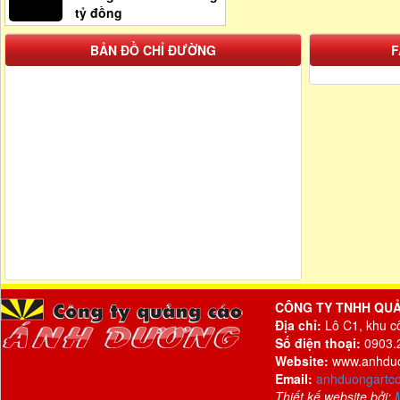
tỷ đồng
BẢN ĐỒ CHỈ ĐƯỜNG
F
CÔNG TY TNHH QU
Địa chỉ:
Lô C1, khu c
Số điện thoại:
0903.2
Website:
www.anhdu
Email:
anhduongartc
Thiết kế website bởi: