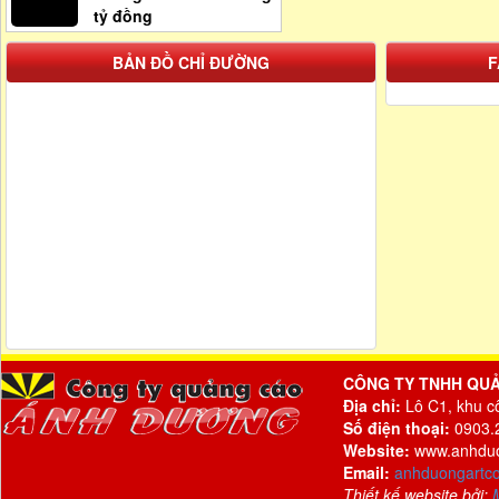
tỷ đồng
BẢN ĐỒ CHỈ ĐƯỜNG
F
CÔNG TY TNHH QU
Địa chỉ:
Lô C1, khu c
Số điện thoại:
0903.2
Website:
www.anhdu
Email:
anhduongartc
Thiết kế website bởi: