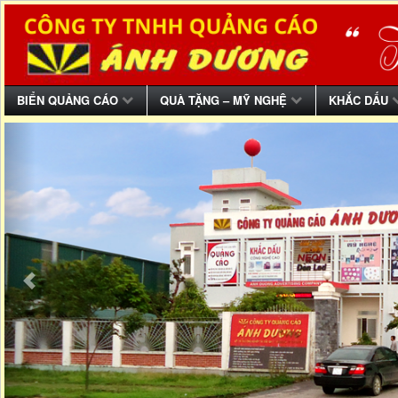
BIỂN QUẢNG CÁO
QUÀ TẶNG – MỸ NGHỆ
KHẮC DẤU