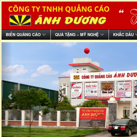
BIỂN QUẢNG CÁO
QUÀ TẶNG – MỸ NGHỆ
KHẮC DẤU