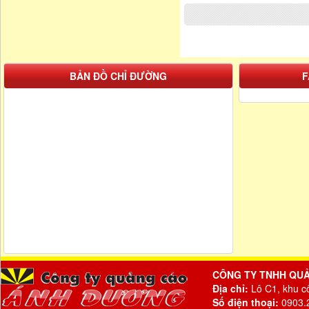
BẢN ĐỒ CHỈ ĐƯỜNG
F
CÔNG TY TNHH QU
Địa chỉ:
Lô C1, khu c
Số điện thoại:
0903.2