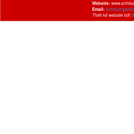
Website:
www.anhdu
Email:
anhduongartc
Thiết kế website bởi: