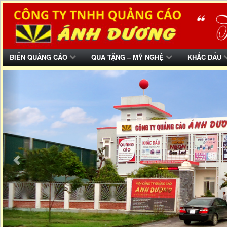
BIỂN QUẢNG CÁO
QUÀ TẶNG – MỸ NGHỆ
KHẮC DẤU