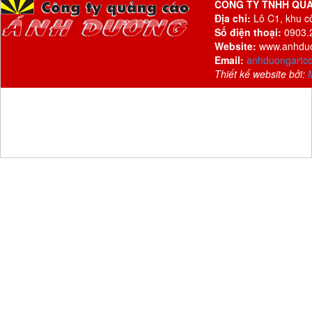
CÔNG TY TNHH QU
Địa chỉ:
Lô C1, khu c
Số điện thoại:
0903.2
Website:
www.anhdu
Email:
anhduongartc
Thiết kế website bởi: