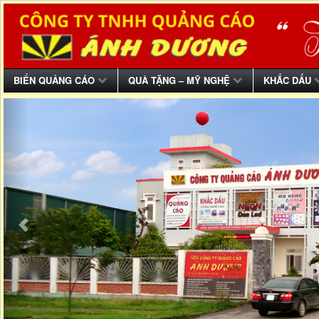
BIỂN QUẢNG CÁO
QUÀ TẶNG – MỸ NGHỆ
KHẮC DẤU