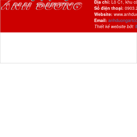
Địa chỉ:
Lô C1, khu c
Số điện thoại:
0903.2
Website:
www.anhdu
Email:
anhduongartc
Thiết kế website bởi: