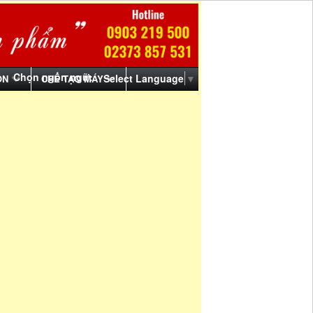
Chọn ngôn ngữ:
Select Language
▼
ỒN
CHẾ TẠO MÁY