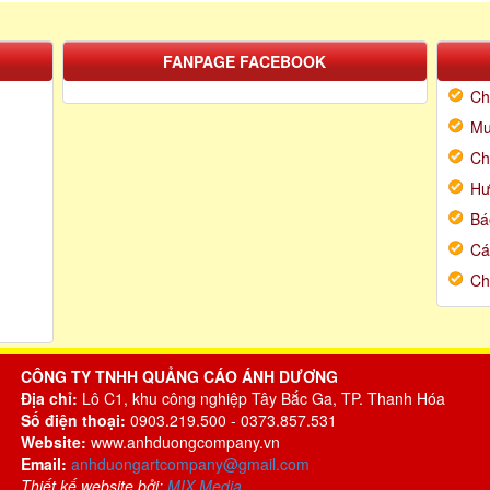
FANPAGE FACEBOOK
Ch
Mu
Ch
Hư
Bá
Cá
Ch
CÔNG TY TNHH QUẢNG CÁO ÁNH DƯƠNG
Địa chỉ:
Lô C1, khu công nghiệp Tây Bắc Ga, TP. Thanh Hóa
Số điện thoại:
0903.219.500 - 0373.857.531
Website:
www.anhduongcompany.vn
Email:
anhduongartcompany@gmail.com
Thiết kế website bởi:
MIX Media