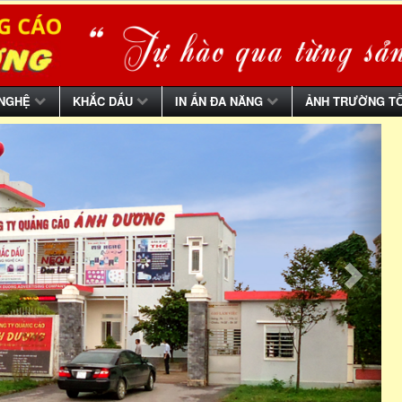
 NGHỆ
KHẮC DẤU
IN ẤN ĐA NĂNG
ẢNH TRƯỜNG T