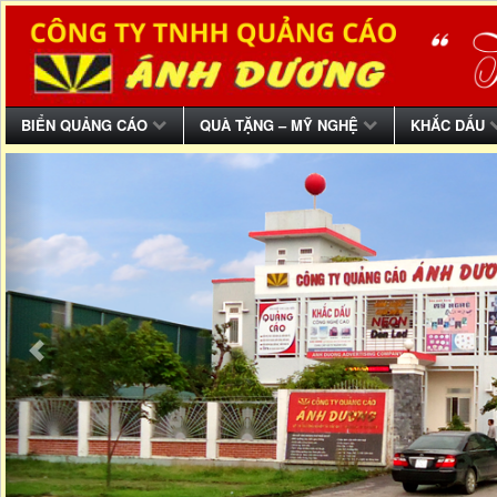
BIỂN QUẢNG CÁO
QUÀ TẶNG – MỸ NGHỆ
KHẮC DẤU