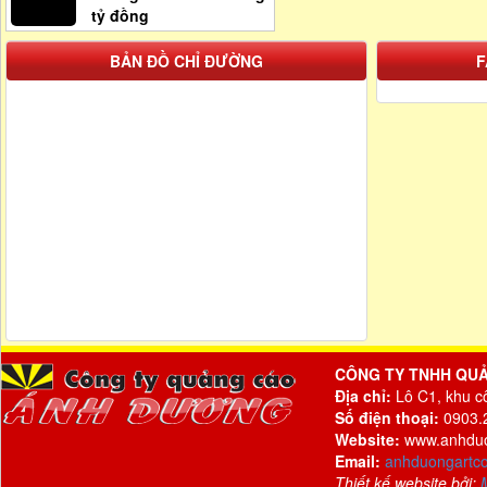
tỷ đồng
BẢN ĐỒ CHỈ ĐƯỜNG
F
CÔNG TY TNHH QU
Địa chỉ:
Lô C1, khu c
Số điện thoại:
0903.2
Website:
www.anhdu
Email:
anhduongartc
Thiết kế website bởi: