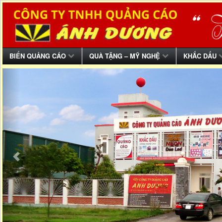
BIỂN QUẢNG CÁO
QUÀ TẶNG – MỸ NGHỆ
KHẮC DẤU