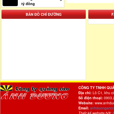
tỷ đồng
BẢN ĐỒ CHỈ ĐƯỜNG
F
CÔNG TY TNHH QU
Địa chỉ:
Lô C1, khu c
Số điện thoại:
0903.2
Website:
www.anhdu
Email:
anhduongartc
Thiết kế website bởi: