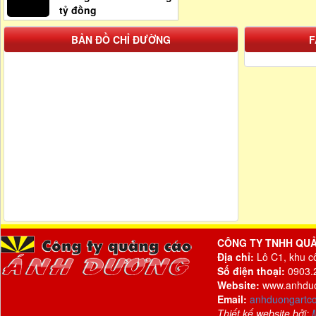
tỷ đồng
BẢN ĐỒ CHỈ ĐƯỜNG
F
CÔNG TY TNHH QU
Địa chỉ:
Lô C1, khu c
Số điện thoại:
0903.2
Website:
www.anhdu
Email:
anhduongartc
Thiết kế website bởi: