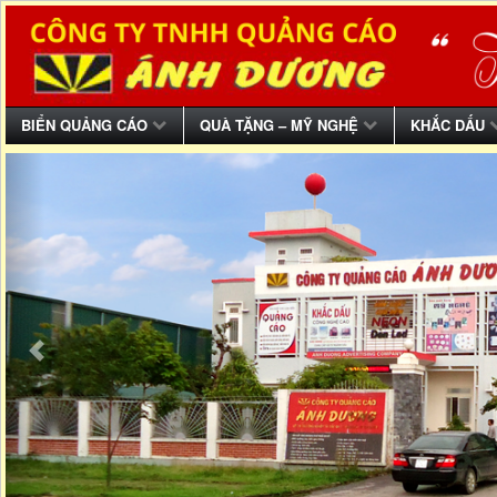
BIỂN QUẢNG CÁO
QUÀ TẶNG – MỸ NGHỆ
KHẮC DẤU