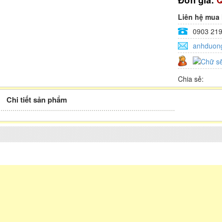
Đơn giá:
Q
Liên hệ mua
0903 219
anhduon
Chia sẻ:
Chi tiết sản phẩm