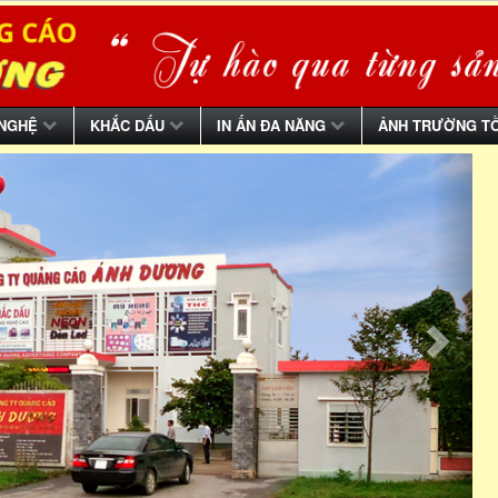
 NGHỆ
KHẮC DẤU
IN ẤN ĐA NĂNG
ẢNH TRƯỜNG T