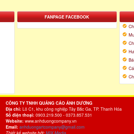
FANPAGE FACEBOOK
Ch
Mu
Ch
Hư
Bá
Cá
Ch
CÔNG TY TNHH QUẢNG CÁO ÁNH DƯƠNG
Địa chỉ:
Lô C1, khu công nghiệp Tây Bắc Ga, TP. Thanh Hóa
Số điện thoại:
0903.219.500 - 0373.857.531
Website:
www.anhduongcompany.vn
Email:
anhduongartcompany@gmail.com
Thiết kế website bởi:
MIX Media