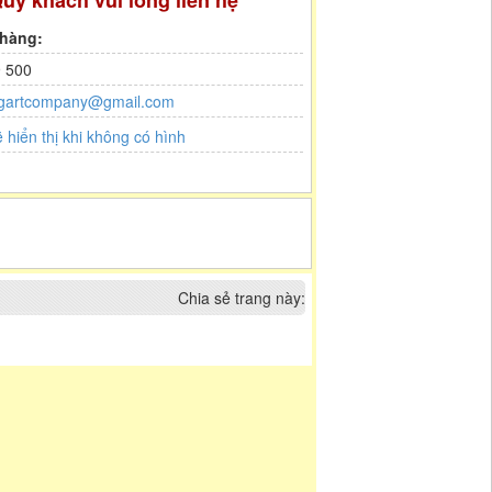
uý khách vui lòng liên hệ
 hàng:
 500
gartcompany@gmail.com
Chia sẻ trang này: