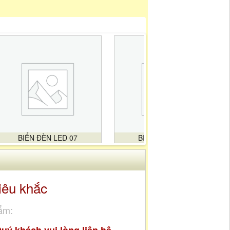
BIỂN ĐÈN LED 07
BIỂN ĐÈN LED 08
iêu khắc
ẩm: