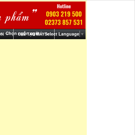
Chọn ngôn ngữ:
Select Language
▼
ỒN
CHẾ TẠO MÁY