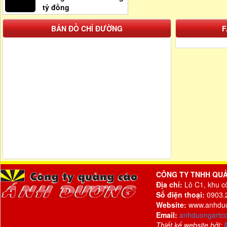
tỷ đồng
BẢN ĐỒ CHỈ ĐƯỜNG
F
CÔNG TY TNHH QU
Địa chỉ:
Lô C1, khu c
Số điện thoại:
0903.2
Website:
www.anhdu
Email:
anhduongartc
Thiết kế website bởi: