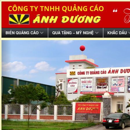
BIỂN QUẢNG CÁO
QUÀ TẶNG – MỸ NGHỆ
KHẮC DẤU