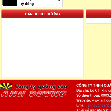
tỷ đồng
BẢN ĐỒ CHỈ ĐƯỜNG
F
CÔNG TY TNHH QU
Địa chỉ:
Lô C1, khu c
Số điện thoại:
0903.2
Website:
www.anhdu
Email:
anhduongartc
Thiết kế website bởi: