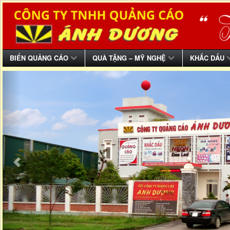
BIỂN QUẢNG CÁO
QUÀ TẶNG – MỸ NGHỆ
KHẮC DẤU