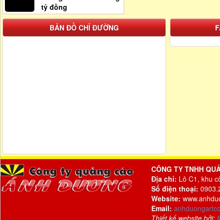
tỷ đồng
BẢN ĐỒ CHỈ ĐƯỜNG
F
CÔNG TY TNHH QU
Địa chỉ:
Lô C1, khu c
Số điện thoại:
0903.2
Website:
www.anhdu
Email:
anhduongartc
Thiết kế website bởi: