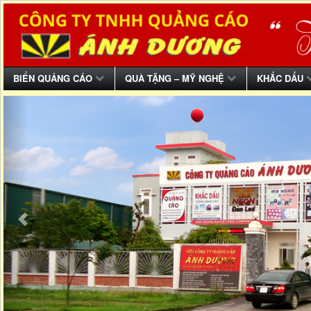
BIỂN QUẢNG CÁO
QUÀ TẶNG – MỸ NGHỆ
KHẮC DẤU