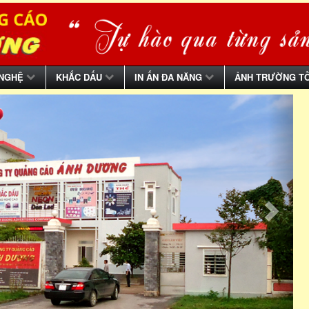
 NGHỆ
KHẮC DẤU
IN ẤN ĐA NĂNG
ẢNH TRƯỜNG T