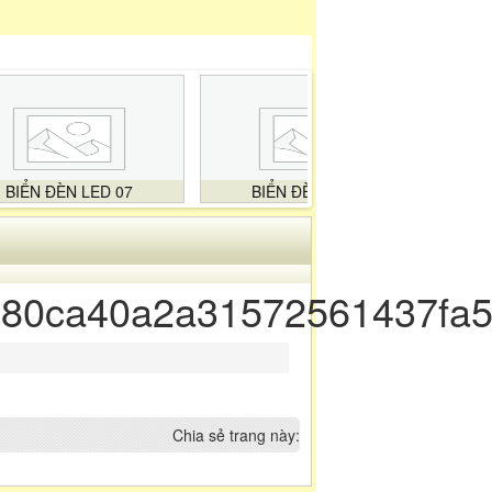
BIỂN ĐÈN LED 07
BIỂN ĐÈN LED 08
80ca40a2a31572561437fa
Chia sẻ trang này: