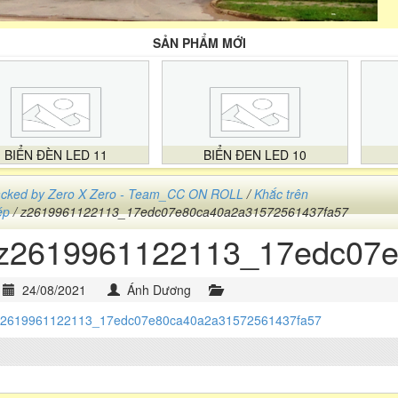
SẢN PHẨM MỚI
BIỂN ĐÈN LED 11
BIỂN ĐEN LED 10
cked by Zero X Zero - Team_CC ON ROLL
/
Khắc trên
ép
/ z2619961122113_17edc07e80ca40a2a31572561437fa57
z2619961122113_17edc07e
24/08/2021
Ánh Dương
z2619961122113_17edc07e80ca40a2a31572561437fa57