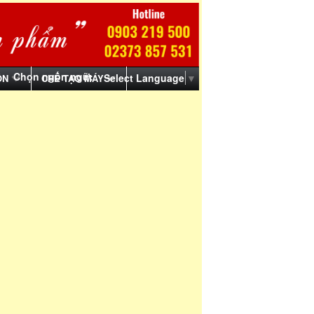
Chọn ngôn ngữ:
Select Language
▼
ỒN
CHẾ TẠO MÁY