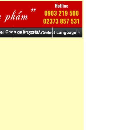
Chọn ngôn ngữ:
Select Language
▼
ỒN
CHẾ TẠO MÁY