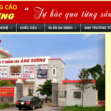
 NGHỆ
KHẮC DẤU
IN ẤN ĐA NĂNG
ẢNH TRƯỜNG T