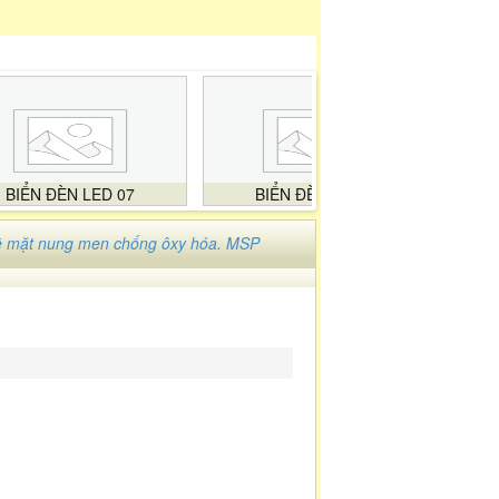
BIỂN ĐÈN LED 07
BIỂN ĐÈN LED 08
ề mặt nung men chống ôxy hóa. MSP