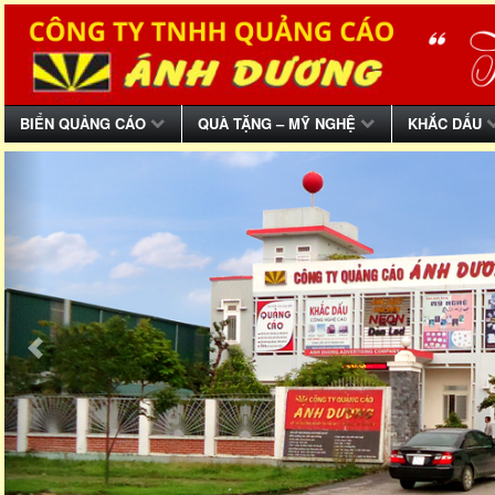
BIỂN QUẢNG CÁO
QUÀ TẶNG – MỸ NGHỆ
KHẮC DẤU