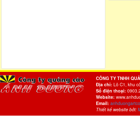
CÔNG TY TNHH QU
Địa chỉ:
Lô C1, khu c
Số điện thoại:
0903.2
Website:
www.anhduo
Email:
anhduongartc
Thiết kế website bởi: