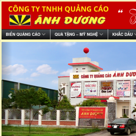
BIỂN QUẢNG CÁO
QUÀ TẶNG – MỸ NGHỆ
KHẮC DẤU