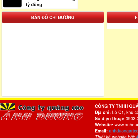
tỷ đồng
BẢN ĐỒ CHỈ ĐƯỜNG
F
CÔNG TY TNHH QU
Địa chỉ:
Lô C1, khu c
Số điện thoại:
0903.2
Website:
www.anhdu
Email:
anhduongartc
Thiết kế website bởi: