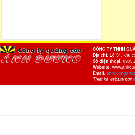
CÔNG TY TNHH QU
Địa chỉ:
Lô C1, khu c
Số điện thoại:
0903.2
Website:
www.anhdu
Email:
anhduongartc
Thiết kế website bởi: