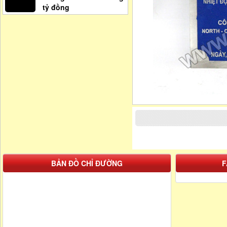
tỷ đồng
BẢN ĐỒ CHỈ ĐƯỜNG
F