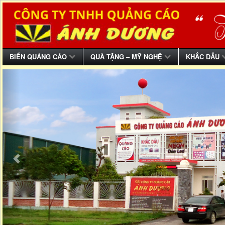
BIỂN QUẢNG CÁO
QUÀ TẶNG – MỸ NGHỆ
KHẮC DẤU