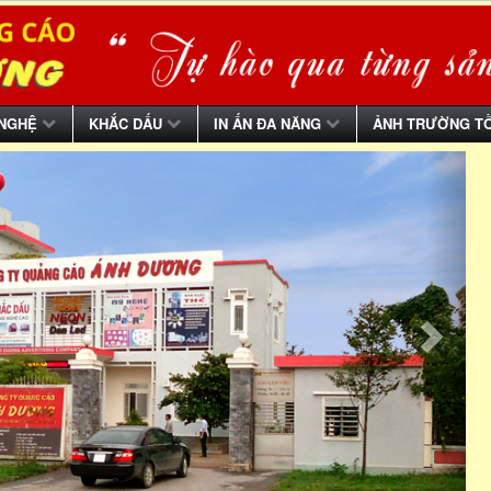
 NGHỆ
KHẮC DẤU
IN ẤN ĐA NĂNG
ẢNH TRƯỜNG T