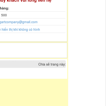
uý khách vui lòng liên hệ
 hàng:
 500
gartcompany@gmail.com
Chia sẻ trang này: