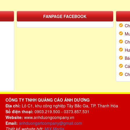
FANPAGE FACEBOOK
Ch
Mu
Ch
Hư
Bá
Cá
Ch
CÔNG TY TNHH QUẢNG CÁO ÁNH DƯƠNG
Địa chỉ:
Lô C1, khu công nghiệp Tây Bắc Ga, TP. Thanh Hóa
Số điện thoại:
0903.219.500 - 0373.857.531
Website:
www.anhduongcompany.vn
Email:
anhduongartcompany@gmail.com
Thiết kế website bởi:
MIX Media