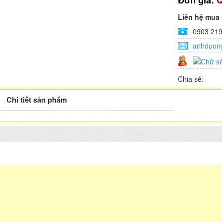
Đơn giá:
Q
Liên hệ mua
0903 219
anhduon
Chia sẻ:
Chi tiết sản phẩm