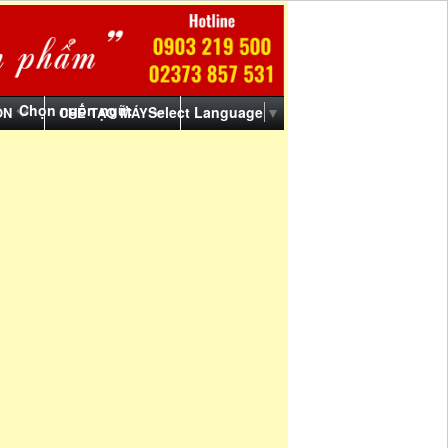
Chọn ngôn ngữ:
Select Language
▼
ỒN
CHẾ TẠO MÁY