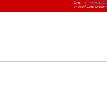
Email:
anhduongartc
Thiết kế website bởi: