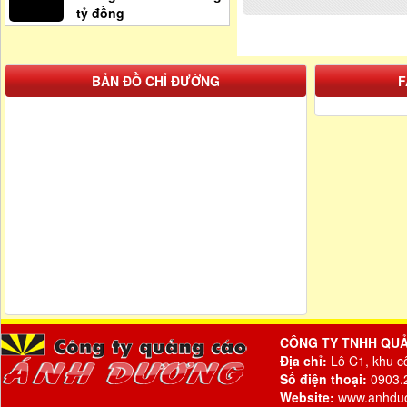
tỷ đồng
BẢN ĐỒ CHỈ ĐƯỜNG
F
CÔNG TY TNHH QU
Địa chỉ:
Lô C1, khu c
Số điện thoại:
0903.2
Website:
www.anhdu