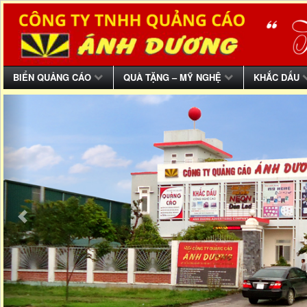
BIỂN QUẢNG CÁO
QUÀ TẶNG – MỸ NGHỆ
KHẮC DẤU