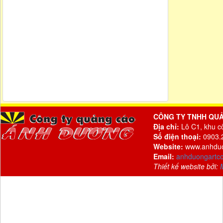
CÔNG TY TNHH QU
Địa chỉ:
Lô C1, khu c
Số điện thoại:
0903.2
Website:
www.anhdu
Email:
anhduongartc
Thiết kế website bởi: