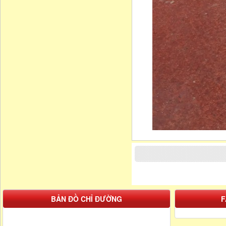
BẢN ĐỒ CHỈ ĐƯỜNG
F