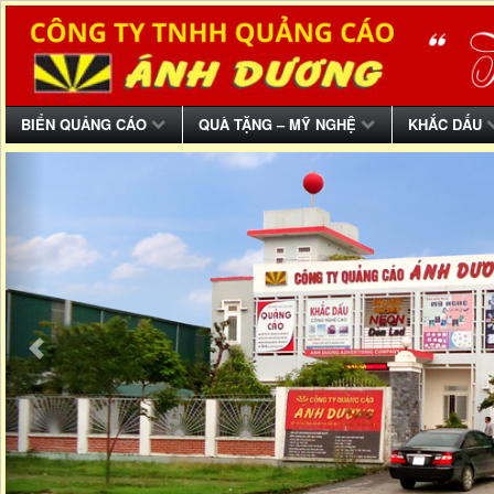
BIỂN QUẢNG CÁO
QUÀ TẶNG – MỸ NGHỆ
KHẮC DẤU