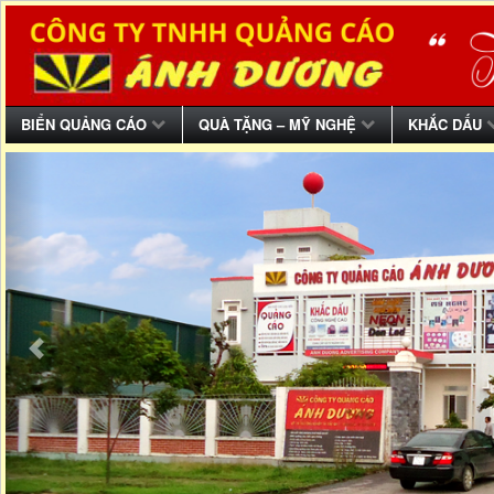
BIỂN QUẢNG CÁO
QUÀ TẶNG – MỸ NGHỆ
KHẮC DẤU