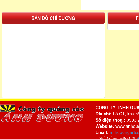
BẢN ĐỒ CHỈ ĐƯỜNG
F
CÔNG TY TNHH QU
Địa chỉ:
Lô C1, khu c
Số điện thoại:
0903.2
Website:
www.anhdu
Email:
anhduongartc
Thiết kế website bởi: