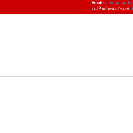
Email:
anhduongartc
Thiết kế website bởi: