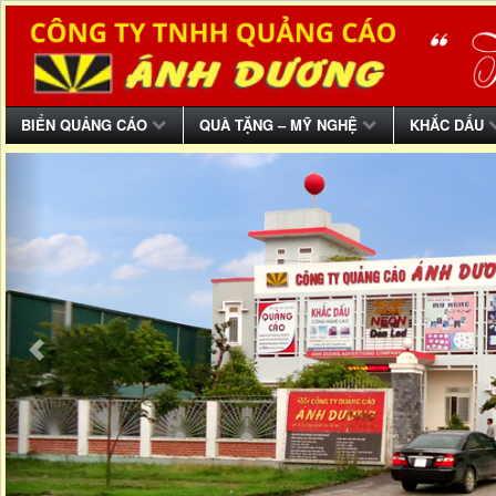
BIỂN QUẢNG CÁO
QUÀ TẶNG – MỸ NGHỆ
KHẮC DẤU