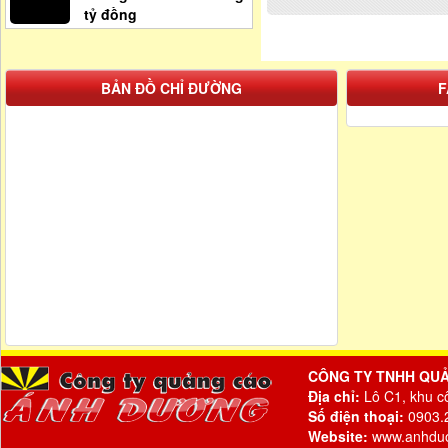
tỷ đồng
BẢN ĐỒ CHỈ ĐƯỜNG
F
CÔNG TY TNHH QU
Địa chỉ:
Lô C1, khu c
Số điện thoại:
0903.2
Website:
www.anhdu