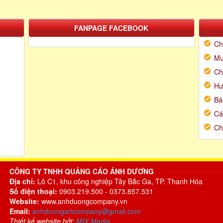
FANPAGE FACEBOOK
Ch
Mu
Ch
Hư
Bá
Cá
Ch
CÔNG TY TNHH QUẢNG CÁO ÁNH DƯƠNG
Địa chỉ:
Lô C1, khu công nghiệp Tây Bắc Ga, TP. Thanh Hóa
Số điện thoại:
0903.219.500 - 0373.857.531
Website:
www.anhduongcompany.vn
Email:
anhduongartcompany@gmail.com
Thiết kế website bởi:
MIX Media