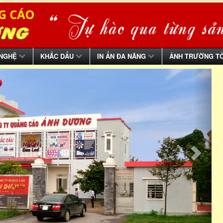
 NGHỆ
KHẮC DẤU
IN ẤN ĐA NĂNG
ẢNH TRƯỜNG T