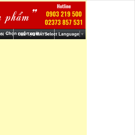
Chọn ngôn ngữ:
Select Language
▼
ỒN
CHẾ TẠO MÁY