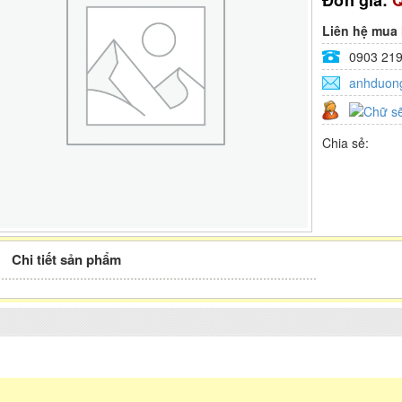
Đơn giá:
Q
Liên hệ mua
0903 219
anhduon
Chia sẻ:
Chi tiết sản phẩm