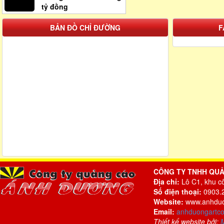
tỷ đồng
BẢN ĐỒ CHỈ ĐƯỜNG
F
CÔNG TY TNHH QU
Địa chỉ:
Lô C1, khu c
Số điện thoại:
0903.2
Website:
www.anhduo
Email:
anhduongartc
Thiết kế website bởi: