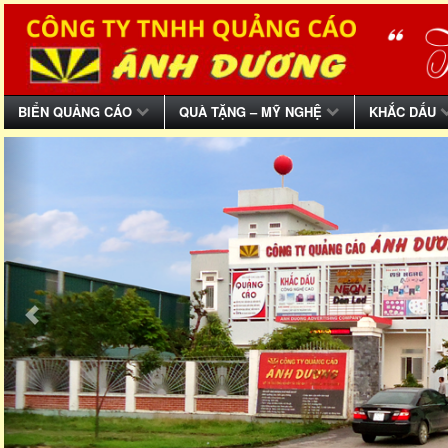
BIỂN QUẢNG CÁO
QUÀ TẶNG – MỸ NGHỆ
KHẮC DẤU