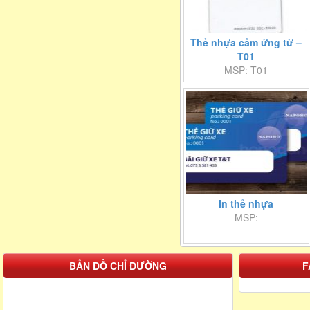
Thẻ nhựa cảm ứng từ –
T01
MSP: T01
In thẻ nhựa
MSP:
BẢN ĐỒ CHỈ ĐƯỜNG
F