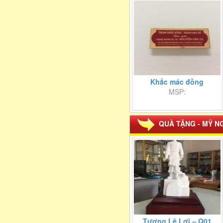
Khắc mác đồng
MSP:
QUÀ TẶNG - MỸ N
Tượng Lê Lợi – Q01