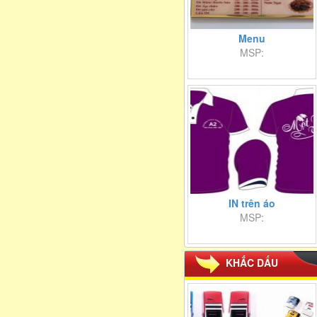
Menu
MSP:
IN trên áo
MSP:
KHẮC DẤU