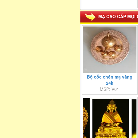
MẠ CAO CẤP MỌI 
Bộ cốc chén mạ vàng
24k
MSP: V01