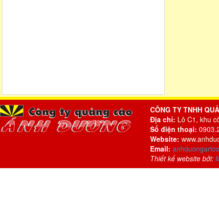
CÔNG TY TNHH QU
Địa chỉ:
Lô C1, khu c
Số điện thoại:
0903.2
Website:
www.anhduo
Email:
anhduongartc
Thiết kế website bởi: