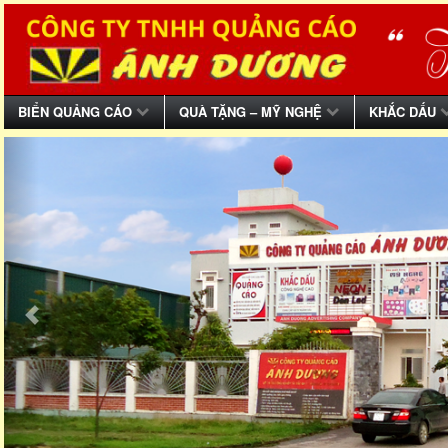
BIỂN QUẢNG CÁO
QUÀ TẶNG – MỸ NGHỆ
KHẮC DẤU