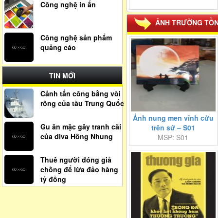
Công nghệ in ấn
ẢNH TRƯỜNG TỒ
Công nghệ sản phẩm
quảng cáo
TIN MỚI
Cảnh tấn công bằng vòi
rồng của tàu Trung Quốc
Ảnh nung men vĩnh cửu
Gu ăn mặc gây tranh cãi
trên sứ – S01
của diva Hồng Nhung
MSP: S01
Thuê người đóng giả
chồng để lừa đảo hàng
tỷ đồng