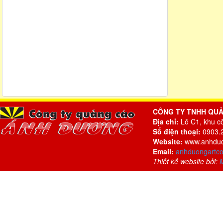
CÔNG TY TNHH QU
Địa chỉ:
Lô C1, khu c
Số điện thoại:
0903.2
Website:
www.anhduo
Email:
anhduongartc
Thiết kế website bởi: