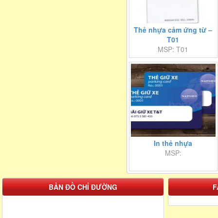
Thẻ nhựa cảm ứng từ –
T01
MSP: T01
In thẻ nhựa
MSP:
BẢN ĐỒ CHỈ ĐƯỜNG
F