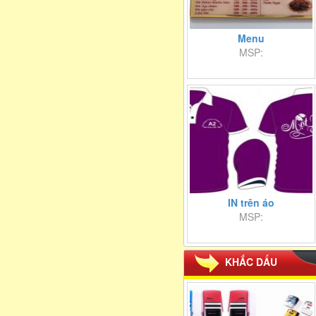
Menu
MSP:
IN trên áo
MSP:
KHẮC DẤU