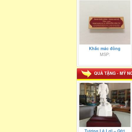
Khắc mác đồng
MSP:
QUÀ TẶNG - MỸ N
Tượng Lê Lợi – Q01