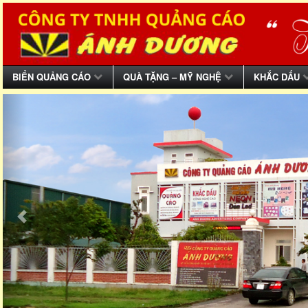
BIỂN QUẢNG CÁO
QUÀ TẶNG – MỸ NGHỆ
KHẮC DẤU