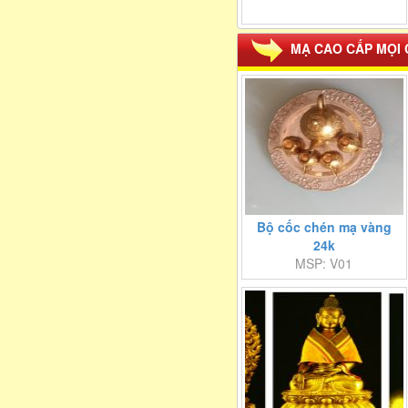
MẠ CAO CẤP MỌI 
Bộ cốc chén mạ vàng
24k
MSP: V01