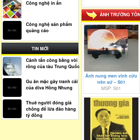
Công nghệ in ấn
ẢNH TRƯỜNG TỒ
Công nghệ sản phẩm
quảng cáo
TIN MỚI
Cảnh tấn công bằng vòi
rồng của tàu Trung Quốc
Ảnh nung men vĩnh cửu
Gu ăn mặc gây tranh cãi
trên sứ – S01
của diva Hồng Nhung
MSP: S01
Thuê người đóng giả
chồng để lừa đảo hàng
tỷ đồng